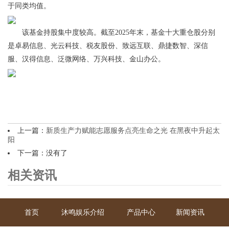
于同类均值。
该基金持股集中度较高。截至2025年末，基金十大重仓股分别
是卓易信息、光云科技、税友股份、致远互联、鼎捷数智、深信
服、汉得信息、泛微网络、万兴科技、金山办公。
上一篇：
新质生产力赋能志愿服务点亮生命之光 在黑夜中升起太
阳
下一篇：没有了
相关资讯
首页
沐鸣娱乐介绍
产品中心
新闻资讯