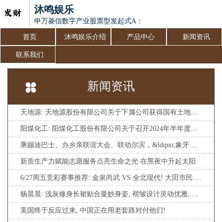
沐鸣娱乐
申万菱信数字产业股票型发起式A：2025年换手率达536.38%
首页
沐鸣娱乐介绍
产品中心
新闻资讯
联系我们
新闻资讯
天地源: 天地源股份有限公司关于下属公司获得国有土地使用权的公告内容摘要
阳煤化工: 阳煤化工股份有限公司关于召开2024年半年度业绩说明会的公告内容摘要
乘蹦迪巴士、办乡亲联谊大会、联动尔滨，&ldquo;象牙山F4&rdquo;成东北文化符号
新质生产力赋能志愿服务点亮生命之光 在黑夜中升起太阳
6/27周五竞彩赛事推荐: 金泉尚武 VS 全北现代! 大田市民 VS 济州SK
杨晨晨: 浅灰修身长裙贴合曼妙身姿, 褶皱设计灵动优雅, 灵动女神
美国终于反应过来, 中国正在用老套路对付他们!